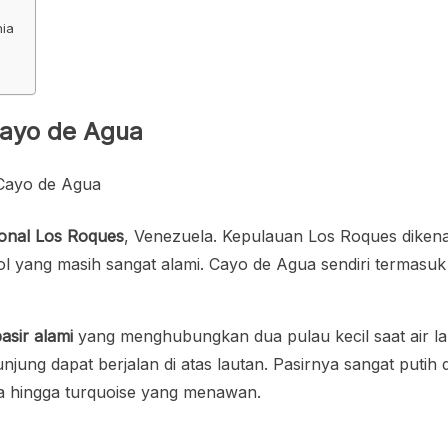
nia
Cayo de Agua
onal Los Roques
, Venezuela. Kepulauan Los Roques dikenal
tol yang masih sangat alami. Cayo de Agua sendiri termasuk
asir alami
yang menghubungkan dua pulau kecil saat air la
jung dapat berjalan di atas lautan. Pasirnya sangat puti
da hingga turquoise yang menawan.