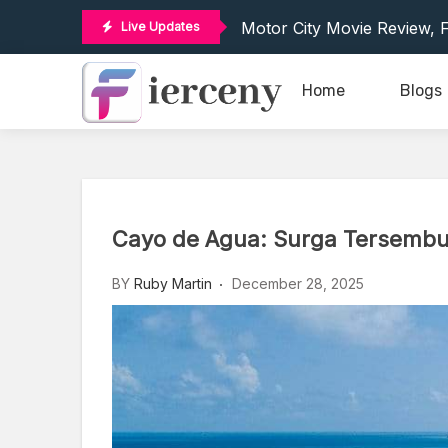
Big Walk, Game Steam Ram
Skip
Motor City Movie Review, 
Live Updates
to
Sublime Text, Editor Kode
content
Slow Living: Tips Gaya Hi
Home
Blogs
Fiercenyc
3on3 FreeStyle, Game Bask
Big Walk, Game Steam Ram
Motor City Movie Review, 
Sublime Text, Editor Kode
Slow Living: Tips Gaya Hi
Cayo de Agua: Surga Tersembuny
3on3 FreeStyle, Game Bask
BY
Ruby Martin
December 28, 2025