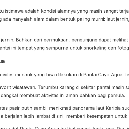
u istimewa adalah kondisi alamnya yang masih sangat terja
 ada hanyalah alam dalam bentuk paling murni: laut jernih, 
t jernih. Bahkan dari permukaan, pengunjung dapat melihat 
antai ini tempat yang sempurna untuk snorkeling dan fotogr
ua
vitas menarik yang bisa dilakukan di Pantai Cayo Agua, t
favorit wisatawan. Terumbu karang di sekitar pantai masih s
 dangkal membuat aktivitas ini aman bahkan bagi pemula.
 atas pasir putih sambil menikmati panorama laut Karibia 
 berjalan lebih lambat di sini, memberi kesempatan untu
iap sudut Pantai Cayo Agua terlihat seperti kartu pos. Dari 