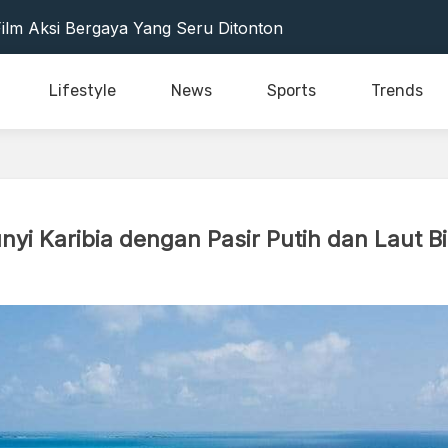
ah Anak Dengan Dunia Eksplorasi Seru
Film Aksi Bergaya Yang Seru Ditonton
 Ringan Favorit Programmer
dup Santai Tanpa Hambatan
Lifestyle
News
Sports
Trends
et Seru Yang Wajib Dicoba
ah Anak Dengan Dunia Eksplorasi Seru
Film Aksi Bergaya Yang Seru Ditonton
 Ringan Favorit Programmer
dup Santai Tanpa Hambatan
i Karibia dengan Pasir Putih dan Laut Bi
et Seru Yang Wajib Dicoba