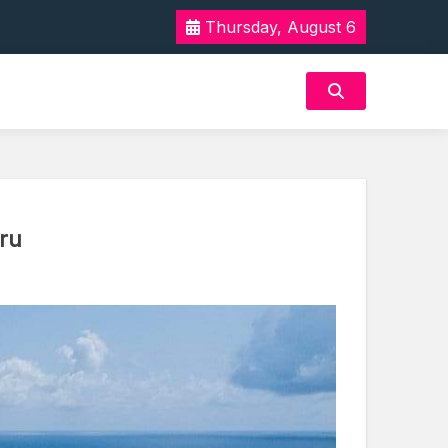
Thursday, August 6
ru