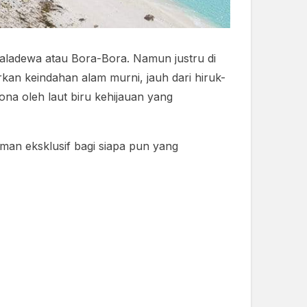
Maladewa atau Bora-Bora. Namun justru di
kan keindahan alam murni, jauh dari hiruk-
sona oleh laut biru kehijauan yang
aman eksklusif bagi siapa pun yang