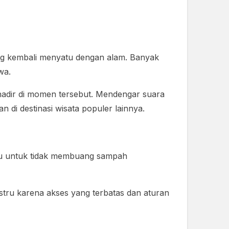
ang kembali menyatu dengan alam. Banyak
wa.
 hadir di momen tersebut. Mendengar suara
 di destinasi wisata populer lainnya.
mbau untuk tidak membuang sampah
stru karena akses yang terbatas dan aturan