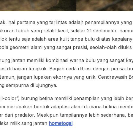
tak, hal pertama yang terlintas adalah penampilannya yang
 ukuran tubuh yang relatif kecil, sekitar 21 sentimeter, na
 tentu saja adalah area kulit tanpa bulu di atas kepalanya
ola geometri alami yang sangat presisi, seolah-olah diluki
urung jantan memiliki kombinasi warna bulu yang sangat 
s di bagian tengkuk. Bagian dada dihiasi dengan perisai
 Namun, jangan lupakan ekornya yang unik. Cendrawasih Bo
ng sempurna di ujungnya.
ll-color”, burung betina memiliki penampilan yang lebih 
ini merupakan bentuk adaptasi alami di mana betina mem
r dari predator. Meskipun tampilannya lebih sederhana, betin
eks milik sang jantan
hometogel
.