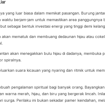
iar
nya yang luar biasa dalam memikat pasangan. Burung janta
 waktu berjam-jam untuk memastikan area panggungnya ber
ut sebagai bentuk investasi energi yang tinggi demi kela
 akan mematuk dan membuang dedaunan hijau atau cokelat
l.
jantan akan menegakkan bulu hijau di dadanya, membuka 
r spiralnya.
luarkan suara kicauan yang nyaring dan ritmik untuk mem
 sebuah pengalaman spiritual bagi banyak orang. Bayangka
ikan warna merah, hijau, dan biru yang bergerak lincah. In
i surga. Perilaku ini bukan sekadar pamer keindahan, me