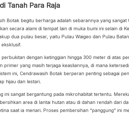
di Tanah Para Raja
h Botak begitu berharga adalah sebarannya yang sangat te
ukan secara alami di tempat lain di muka bumi ini selain d
akup dua pulau besar, yaitu Pulau Waigeo dan Pulau Batant
eksklusif.
ga perbukitan dengan ketinggian hingga 300 meter di atas
 primer yang masih terjaga keasliannya, di mana keterse
stem ini, Cendrawasih Botak berperan penting sebagai penye
 hijau dan lestari.
 ini sangat bergantung pada mikrohabitat tertentu. Mereka
ersihkan area di lantai hutan atau di dahan rendah dari 
etina saat ia menari. Proses pembersihan “panggung” ini m