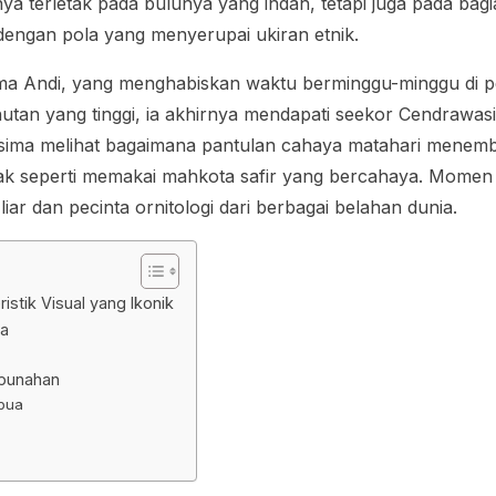
nya terletak pada bulunya yang indah, tetapi juga pada bagi
dengan pola yang menyerupai ukiran etnik.
ama Andi, yang menghabiskan waktu berminggu-minggu di p
hutan yang tinggi, ia akhirnya mendapati seekor Cendrawa
rkesima melihat bagaimana pantulan cahaya matahari menem
k seperti memakai mahkota safir yang bercahaya. Momen 
iar dan pecinta ornitologi dari berbagai belahan dunia.
istik Visual yang Ikonik
ja
epunahan
apua