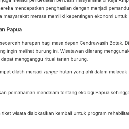
i juga melalui pendekatan berbasis masyarakat di Raja Ampat
mereka mendapatkan penghasilan dengan menjadi pemandu 
rena masyarakat merasa memiliki kepentingan ekonomi untuk
ian Papua
secercah harapan bagi masa depan Cendrawasih Botak. Di
ng ingin melihat burung ini. Wisatawan dilarang menggun
 dapat mengganggu ritual tarian burung.
pat dilatih menjadi
ranger
hutan yang ahli dalam melacak
kan pemahaman mendalam tentang ekologi Papua sehingg
 tiket wisata dialokasikan kembali untuk program rehabili