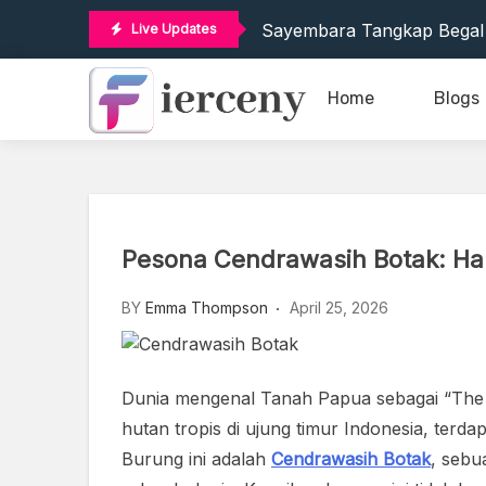
Santa Monica Pier, Ikon 
Skip
Sayembara Tangkap Begal 
Live Updates
to
Big Walk, Game Steam Ram
content
Motor City Movie Review, 
Home
Blogs
Fiercenyc
Sublime Text, Editor Kode
Santa Monica Pier, Ikon 
Sayembara Tangkap Begal 
Big Walk, Game Steam Ram
Motor City Movie Review, 
Pesona Cendrawasih Botak: Ha
Sublime Text, Editor Kode
BY
Emma Thompson
April 25, 2026
Dunia mengenal Tanah Papua sebagai “The 
hutan tropis di ujung timur Indonesia, terda
Burung ini adalah
Cendrawasih Botak
, sebu