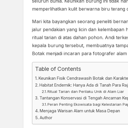
seluruh dunia. Keunikan burung ini tidak ha
memperlihatkan kulit berwarna biru terang 
Mari kita bayangkan seorang peneliti bern
jalur pendakian yang licin dan kelembapan 
ritual tarian di atas dahan pohon. Andi te
kepala burung tersebut, membuatnya tampa
Botak menjadi incaran para fotografer alam l
Table of Contents
Keunikan Fisik Cendrawasih Botak dan Karakter
Habitat Endemik: Hanya Ada di Tanah Para Ra
Ritual Tarian dan Perilaku Unik di Alam Liar
Tantangan Konservasi di Tengah Ancaman K
Peran Penting Ekowisata bagi Kelestarian P
Menjaga Warisan Alam untuk Masa Depan
Author