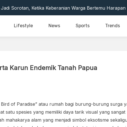
Tepi Laut Yang Menyimpan Pesona, Sejarah, Dan Kenangan
Jadi Sorotan, Ketika Keberanian Warga Bertemu Harapa
ah Anak Dengan Dunia Eksplorasi Seru
Film Aksi Bergaya Yang Seru Ditonton
Lifestyle
News
Sports
Trends
 Ringan Favorit Programmer
Tepi Laut Yang Menyimpan Pesona, Sejarah, Dan Kenangan
Jadi Sorotan, Ketika Keberanian Warga Bertemu Harapa
ah Anak Dengan Dunia Eksplorasi Seru
Film Aksi Bergaya Yang Seru Ditonton
rta Karun Endemik Tanah Papua
 Ringan Favorit Programmer
Bird of Paradise” atau rumah bagi burung-burung surga 
pat satu spesies yang memiliki daya tarik visual yang sanga
ah mahakarya alam yang menjadi simbol eksotisme sekaligu