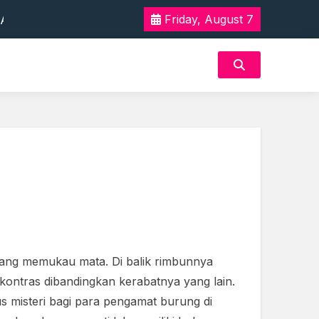
 Tak Terlupakan
Friday, August 7
n Akan Rasa Aman
 Tak Terlupakan
n Akan Rasa Aman
yang memukau mata. Di balik rimbunnya
t kontras dibandingkan kerabatnya yang lain.
s misteri bagi para pengamat burung di