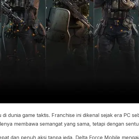
di dunia game taktis. Franchise ini dikenal sejak era PC 
i mobilenya membawa semangat yang sama, tetapi dengan se
pat dan penuh aksi tanpa jeda, Delta Force Mobile mengaj