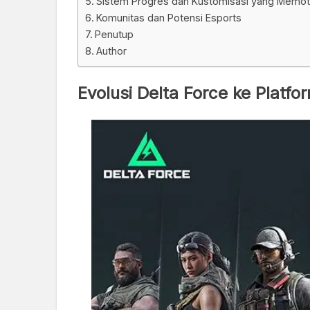
Sistem Progres dan Kustomisasi yang Memot
Komunitas dan Potensi Esports
Penutup
Author
Evolusi Delta Force ke Platfo