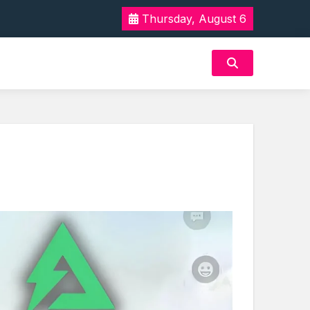
n Akan Rasa Aman
Thursday, August 6
n Akan Rasa Aman