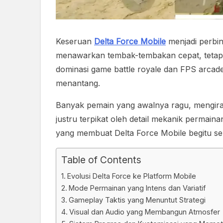
Keseruan
Delta Force Mobile
menjadi perbin
menawarkan tembak-tembakan cepat, tetapi m
dominasi game battle royale dan FPS arcade, D
menantang.
Banyak pemain yang awalnya ragu, mengira 
justru terpikat oleh detail mekanik permain
yang membuat Delta Force Mobile begitu s
Table of Contents
Evolusi Delta Force ke Platform Mobile
Mode Permainan yang Intens dan Variatif
Gameplay Taktis yang Menuntut Strategi
Visual dan Audio yang Membangun Atmosfer