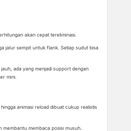
hitungan akan cepat tereliminasi.
ga jalur sempit untuk flank. Setiap sudut bisa
k jauh, ada yang menjadi support dengan
er mini.
 hingga animasi reload dibuat cukup realistis
 dan membantu membaca posisi musuh.