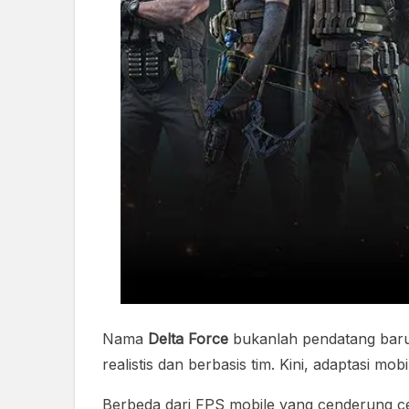
Nama
Delta Force
bukanlah pendatang baru 
realistis dan berbasis tim. Kini, adaptas
Berbeda dari FPS mobile yang cenderung ce