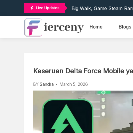
Sayembara Tangkap Begal 
Skip
Big Walk, Game Steam Ram
Live Updates
to
Motor City Movie Review, 
content
Sublime Text, Editor Kode
Home
Blogs
Fiercenyc
Slow Living: Tips Gaya Hi
Sayembara Tangkap Begal 
Big Walk, Game Steam Ram
Motor City Movie Review, 
Sublime Text, Editor Kode
Keseruan Delta Force Mobile ya
Slow Living: Tips Gaya Hi
BY
Sandra
March 5, 2026