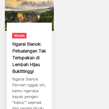
Wisata
Ngarai Sianok:
Petualangan Tak
Terlupakan di
Lembah Hijau
Bukittinggi
Ngarai Sianok
Pernah nggak sih,
kamu ngerasa
kayak pengen
“kabur” sejenak
dari segala hiruk-