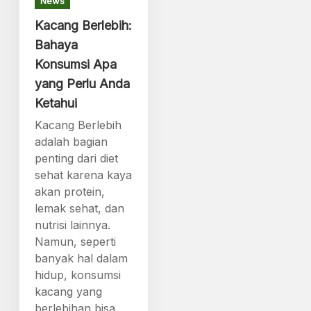
News
Kacang Berlebih:
Bahaya
Konsumsi Apa
yang Perlu Anda
Ketahui
Kacang Berlebih
adalah bagian
penting dari diet
sehat karena kaya
akan protein,
lemak sehat, dan
nutrisi lainnya.
Namun, seperti
banyak hal dalam
hidup, konsumsi
kacang yang
berlebihan bisa