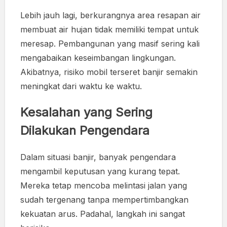
Lebih jauh lagi, berkurangnya area resapan air
membuat air hujan tidak memiliki tempat untuk
meresap. Pembangunan yang masif sering kali
mengabaikan keseimbangan lingkungan.
Akibatnya, risiko mobil terseret banjir semakin
meningkat dari waktu ke waktu.
Kesalahan yang Sering
Dilakukan Pengendara
Dalam situasi banjir, banyak pengendara
mengambil keputusan yang kurang tepat.
Mereka tetap mencoba melintasi jalan yang
sudah tergenang tanpa mempertimbangkan
kekuatan arus. Padahal, langkah ini sangat