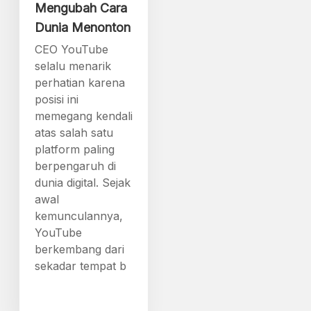
Mengubah Cara
Dunia Menonton
CEO YouTube
selalu menarik
perhatian karena
posisi ini
memegang kendali
atas salah satu
platform paling
berpengaruh di
dunia digital. Sejak
awal
kemunculannya,
YouTube
berkembang dari
sekadar tempat b