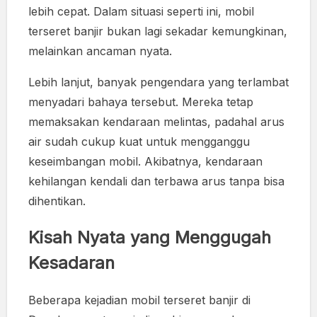
lebih cepat. Dalam situasi seperti ini, mobil
terseret banjir bukan lagi sekadar kemungkinan,
melainkan ancaman nyata.
Lebih lanjut, banyak pengendara yang terlambat
menyadari bahaya tersebut. Mereka tetap
memaksakan kendaraan melintas, padahal arus
air sudah cukup kuat untuk mengganggu
keseimbangan mobil. Akibatnya, kendaraan
kehilangan kendali dan terbawa arus tanpa bisa
dihentikan.
Kisah Nyata yang Menggugah
Kesadaran
Beberapa kejadian mobil terseret banjir di