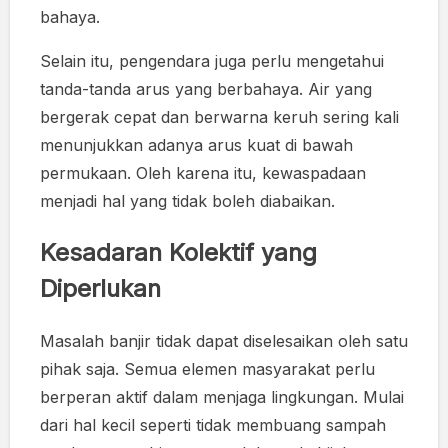
bahaya.
Selain itu, pengendara juga perlu mengetahui
tanda-tanda arus yang berbahaya. Air yang
bergerak cepat dan berwarna keruh sering kali
menunjukkan adanya arus kuat di bawah
permukaan. Oleh karena itu, kewaspadaan
menjadi hal yang tidak boleh diabaikan.
Kesadaran Kolektif yang
Diperlukan
Masalah banjir tidak dapat diselesaikan oleh satu
pihak saja. Semua elemen masyarakat perlu
berperan aktif dalam menjaga lingkungan. Mulai
dari hal kecil seperti tidak membuang sampah