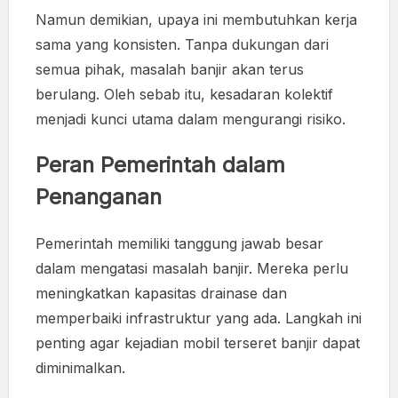
Namun demikian, upaya ini membutuhkan kerja
sama yang konsisten. Tanpa dukungan dari
semua pihak, masalah banjir akan terus
berulang. Oleh sebab itu, kesadaran kolektif
menjadi kunci utama dalam mengurangi risiko.
Peran Pemerintah dalam
Penanganan
Pemerintah memiliki tanggung jawab besar
dalam mengatasi masalah banjir. Mereka perlu
meningkatkan kapasitas drainase dan
memperbaiki infrastruktur yang ada. Langkah ini
penting agar kejadian mobil terseret banjir dapat
diminimalkan.