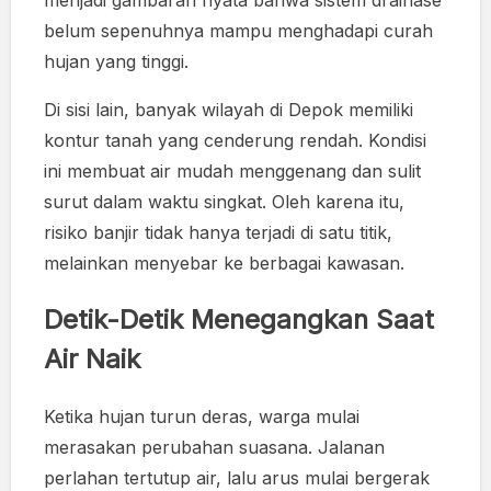
menjadi gambaran nyata bahwa sistem drainase
belum sepenuhnya mampu menghadapi curah
hujan yang tinggi.
Di sisi lain, banyak wilayah di Depok memiliki
kontur tanah yang cenderung rendah. Kondisi
ini membuat air mudah menggenang dan sulit
surut dalam waktu singkat. Oleh karena itu,
risiko banjir tidak hanya terjadi di satu titik,
melainkan menyebar ke berbagai kawasan.
Detik-Detik Menegangkan Saat
Air Naik
Ketika hujan turun deras, warga mulai
merasakan perubahan suasana. Jalanan
perlahan tertutup air, lalu arus mulai bergerak