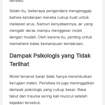
berisiko.
Selain itu, beberapa pengendara menganggap
bahwa kendaraan mereka cukup kuat untuk
melawan arus. Namun kenyataannya, air yang
mengalir deras mampu menggeser mobil
dengan mudah. Oleh karena itu, penting untuk
memahami batas kemampuan kendaraan.
Dampak Psikologis yang Tidak
Terlihat
Mobil terseret banjir tidak hanya menimbulkan
kerugian materi. Peristiwa ini juga meninggalkan
dampak psikologis yang cukup besar. Rasa
takut dan trauma sering kali muncul setelah
kejadian tersebut.