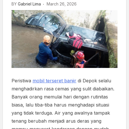
BY
Gabriel Lima
March 26, 2026
Peristiwa
mobil terseret banjir
di Depok selalu
menghadirkan rasa cemas yang sulit diabaikan.
Banyak orang memulai hari dengan rutinitas
biasa, lalu tiba-tiba harus menghadapi situasi
yang tidak terduga. Air yang awalnya tampak
tenang berubah menjadi arus deras yang