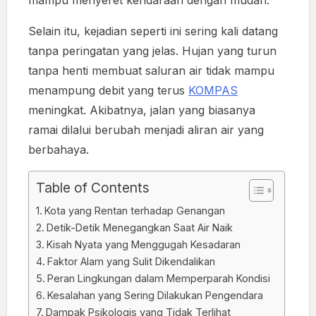
mampu menyeret kendaraan dengan mudah.
Selain itu, kejadian seperti ini sering kali datang
tanpa peringatan yang jelas. Hujan yang turun
tanpa henti membuat saluran air tidak mampu
menampung debit yang terus
KOMPAS
meningkat. Akibatnya, jalan yang biasanya
ramai dilalui berubah menjadi aliran air yang
berbahaya.
Table of Contents
Kota yang Rentan terhadap Genangan
Detik-Detik Menegangkan Saat Air Naik
Kisah Nyata yang Menggugah Kesadaran
Faktor Alam yang Sulit Dikendalikan
Peran Lingkungan dalam Memperparah Kondisi
Kesalahan yang Sering Dilakukan Pengendara
Dampak Psikologis yang Tidak Terlihat