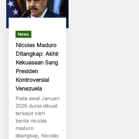
News
Nicolas Maduro
Ditangkap: Akhir
Kekuasaan Sang
Presiden
Kontroversial
Venezuela
Pada awal Januari
2026 dunia dibuat
terkejut oleh
berita nicolas
maduro
ditangkap, Nicolás