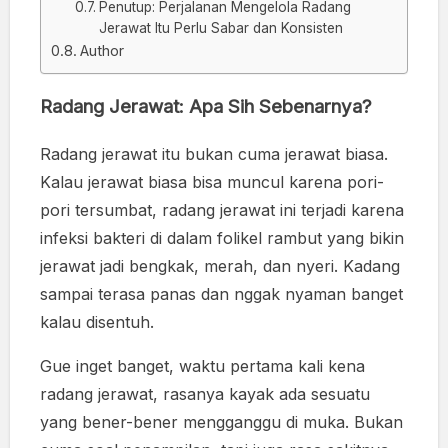
Penutup: Perjalanan Mengelola Radang
Jerawat Itu Perlu Sabar dan Konsisten
Author
Radang Jerawat: Apa Sih Sebenarnya?
Radang jerawat itu bukan cuma jerawat biasa.
Kalau jerawat biasa bisa muncul karena pori-
pori tersumbat, radang jerawat ini terjadi karena
infeksi bakteri di dalam folikel rambut yang bikin
jerawat jadi bengkak, merah, dan nyeri. Kadang
sampai terasa panas dan nggak nyaman banget
kalau disentuh.
Gue inget banget, waktu pertama kali kena
radang jerawat, rasanya kayak ada sesuatu
yang bener-bener mengganggu di muka. Bukan