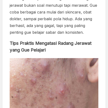
jerawat bukan soal menutupi tapi merawat. Gue
coba berbagai cara mulai dari skincare, obat
dokter, sampai perbaiki pola hidup. Ada yang
berhasil, ada yang gagal, tapi yang paling
penting gue belajar sabar dan konsisten.
Tips Praktis Mengatasi Radang Jerawat
yang Gue Pelajari