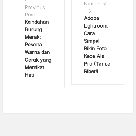
Next Post
Previous
Post
Adobe
Keindahan
Lightroom:
Burung
Cara
Merak:
Simpel
Pesona
Bikin Foto
Warna dan
Kece Ala
Gerak yang
Pro (Tanpa
Memikat
Ribet!)
Hati