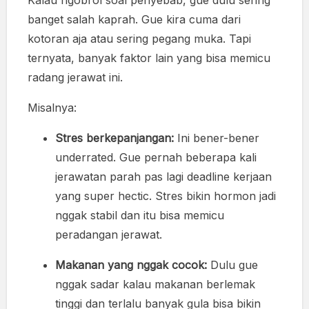
Kalau ngobrol soal penyebab, gue dulu sering
banget salah kaprah. Gue kira cuma dari
kotoran aja atau sering pegang muka. Tapi
ternyata, banyak faktor lain yang bisa memicu
radang jerawat ini.
Misalnya:
Stres berkepanjangan:
Ini bener-bener
underrated. Gue pernah beberapa kali
jerawatan parah pas lagi deadline kerjaan
yang super hectic. Stres bikin hormon jadi
nggak stabil dan itu bisa memicu
peradangan jerawat.
Makanan yang nggak cocok:
Dulu gue
nggak sadar kalau makanan berlemak
tinggi dan terlalu banyak gula bisa bikin