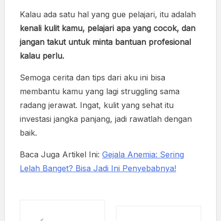
Kalau ada satu hal yang gue pelajari, itu adalah
kenali kulit kamu, pelajari apa yang cocok, dan
jangan takut untuk minta bantuan profesional
kalau perlu.
Semoga cerita dan tips dari aku ini bisa
membantu kamu yang lagi struggling sama
radang jerawat. Ingat, kulit yang sehat itu
investasi jangka panjang, jadi rawatlah dengan
baik.
Baca Juga Artikel Ini:
Gejala Anemia: Sering
Lelah Banget? Bisa Jadi Ini Penyebabnya!