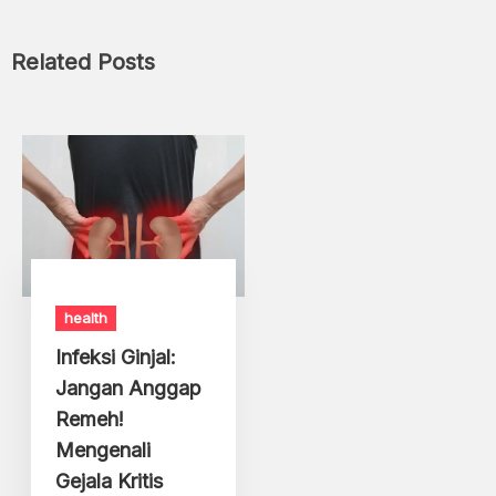
Related Posts
health
Infeksi Ginjal:
Jangan Anggap
Remeh!
Mengenali
Gejala Kritis