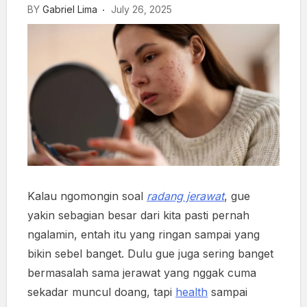
BY
Gabriel Lima
July 26, 2025
Kalau ngomongin soal
radang jerawat
, gue
yakin sebagian besar dari kita pasti pernah
ngalamin, entah itu yang ringan sampai yang
bikin sebel banget. Dulu gue juga sering banget
bermasalah sama jerawat yang nggak cuma
sekadar muncul doang, tapi
health
sampai