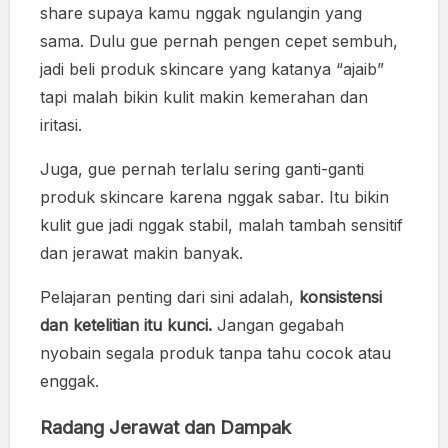
share supaya kamu nggak ngulangin yang
sama. Dulu gue pernah pengen cepet sembuh,
jadi beli produk skincare yang katanya “ajaib”
tapi malah bikin kulit makin kemerahan dan
iritasi.
Juga, gue pernah terlalu sering ganti-ganti
produk skincare karena nggak sabar. Itu bikin
kulit gue jadi nggak stabil, malah tambah sensitif
dan jerawat makin banyak.
Pelajaran penting dari sini adalah,
konsistensi
dan ketelitian itu kunci.
Jangan gegabah
nyobain segala produk tanpa tahu cocok atau
enggak.
Radang Jerawat dan Dampak