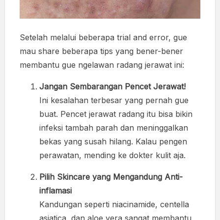
Setelah melalui beberapa trial and error, gue
mau share beberapa tips yang bener-bener
membantu gue ngelawan radang jerawat ini:
Jangan Sembarangan Pencet Jerawat!
Ini kesalahan terbesar yang pernah gue
buat. Pencet jerawat radang itu bisa bikin
infeksi tambah parah dan meninggalkan
bekas yang susah hilang. Kalau pengen
perawatan, mending ke dokter kulit aja.
Pilih Skincare yang Mengandung Anti-
inflamasi
Kandungan seperti niacinamide, centella
asiatica, dan aloe vera sangat membantu