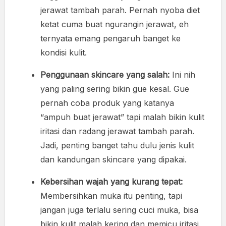
jerawat tambah parah. Pernah nyoba diet
ketat cuma buat ngurangin jerawat, eh
ternyata emang pengaruh banget ke
kondisi kulit.
Penggunaan skincare yang salah:
Ini nih
yang paling sering bikin gue kesal. Gue
pernah coba produk yang katanya
“ampuh buat jerawat” tapi malah bikin kulit
iritasi dan radang jerawat tambah parah.
Jadi, penting banget tahu dulu jenis kulit
dan kandungan skincare yang dipakai.
Kebersihan wajah yang kurang tepat:
Membersihkan muka itu penting, tapi
jangan juga terlalu sering cuci muka, bisa
bikin kulit malah kering dan memicu iritasi.