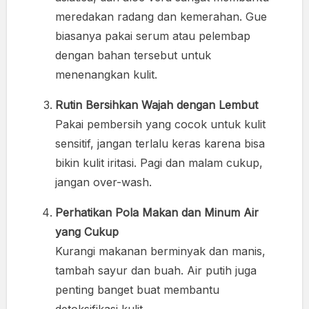
meredakan radang dan kemerahan. Gue
biasanya pakai serum atau pelembap
dengan bahan tersebut untuk
menenangkan kulit.
Rutin Bersihkan Wajah dengan Lembut
Pakai pembersih yang cocok untuk kulit
sensitif, jangan terlalu keras karena bisa
bikin kulit iritasi. Pagi dan malam cukup,
jangan over-wash.
Perhatikan Pola Makan dan Minum Air
yang Cukup
Kurangi makanan berminyak dan manis,
tambah sayur dan buah. Air putih juga
penting banget buat membantu
detoksifikasi kulit.