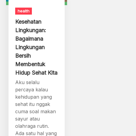
health
Kesehatan
Lingkungan:
Bagaimana
Lingkungan
Bersih
Membentuk
Hidup Sehat Kita
Aku selalu
percaya kalau
kehidupan yang
sehat itu nggak
cuma soal makan
sayur atau
olahraga rutin.
Ada satu hal yang