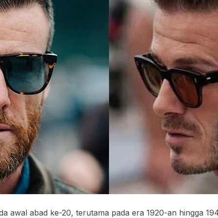
ada awal abad ke-20, terutama pada era 1920-an hingga 1940-