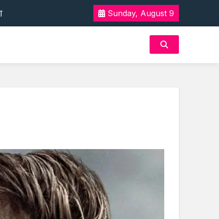
ak Jauh Makin Seru
Sunday, August 9
 Tak Terlupakan
n Akan Rasa Aman
ak Jauh Makin Seru
 Tak Terlupakan
n Akan Rasa Aman