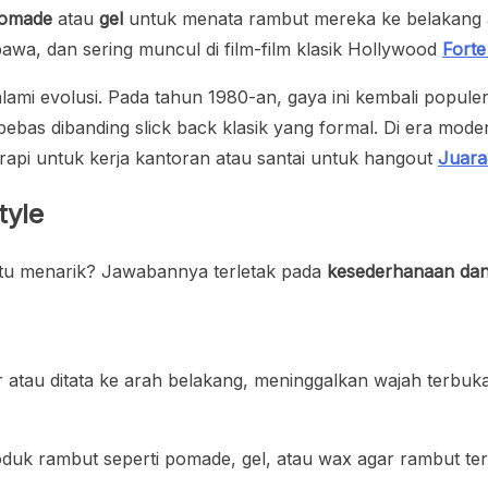
omade
atau
gel
untuk menata rambut mereka ke belakang aga
awa, dan sering muncul di film-film klasik Hollywood
Forte
lami evolusi. Pada tahun 1980-an, gaya ini kembali populer
s dibanding slick back klasik yang formal. Di era modern,
l rapi untuk kerja kantoran atau santai untuk hangout
Juar
tyle
itu menarik? Jawabannya terletak pada
kesederhanaan da
r atau ditata ke arah belakang, meninggalkan wajah terbuk
k rambut seperti pomade, gel, atau wax agar rambut terliha