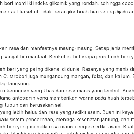
 beri memiliki indeks glikemik yang rendah, sehingga coc
nfaat tersebut, tidak heran jika buah beri sering dijadik
ikan rasa dan manfaatnya masing-masing. Setiap jenis mem
angat bermanfaat. Berikut ini beberapa jenis buah beri y
uah beri yang paling dikenal di dunia. Rasanya yang manis 
n C, stroberi juga mengandung mangan, folat, dan kalium. 
tap langsung.
biru keunguan yang khas dan rasa manis yang lembut. Buah
erutama antosianin yang memberikan warna pada buah terse
i tubuh dari kerusakan sel.
 yang lebih halus dan rasa yang sedikit asam. Buah ini kaya
iki sistem pencernaan, menjaga kesehatan jantung, dan m
uah beri yang memiliki rasa manis dengan sedikit asam. Bu
lain itu, blackberry bermanfaat untuk melawan peradangan