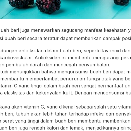
ah beri juga menawarkan segudang manfaat kesehatan yan
buah beri secara teratur dapat memberikan dampak positif
ndungan antioksidan dalam buah beri, seperti flavonoid dan
it kardiovaskular. Antioksidan ini membantu mengurangi p
atan pembuluh darah dan mencegah penyumbatan.
studi menunjukkan bahwa mengonsumsi buah beri dapat meni
at membantu memperlambat penurunan fungsi otak yang 
itamin C yang tinggi dalam buah beri sangat bermanfaat un
 elastisitas dan kekenyalan kulit. Dengan mengonsumsi buah 
 kaya akan vitamin C, yang dikenal sebagai salah satu vita
beri, tubuh akan lebih tahan terhadap infeksi dan penyaki
 serat yang tinggi dalam buah beri membantu memberikan 
uah beri juga rendah kalori dan lemak, menjadikannya pil