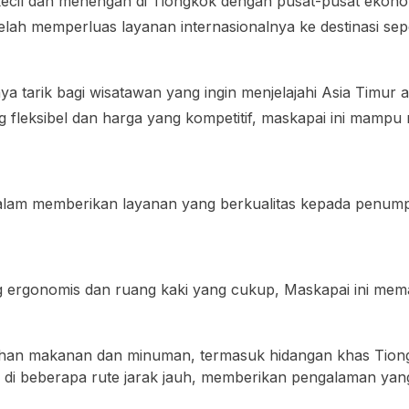
il dan menengah di Tiongkok dengan pusat-pusat ekonomi 
 telah memperluas layanan internasionalnya ke destinasi sep
 daya tarik bagi wisatawan yang ingin menjelajahi Asia Timu
 fleksibel dan harga yang kompetitif, maskapai ini mampu
dalam memberikan layanan yang berkualitas kepada penump
g ergonomis dan ruang kaki yang cukup, Maskapai ini m
lihan makanan dan minuman, termasuk hidangan khas Tio
a di beberapa rute jarak jauh, memberikan pengalaman ya