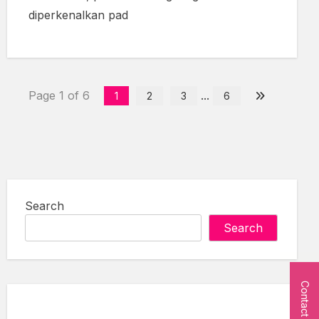
diperkenalkan pad
Page 1 of 6
...
1
2
3
6
Search
Search
Contact Us