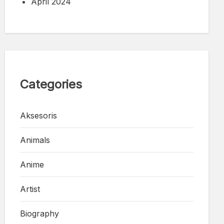
April 2024
Categories
Aksesoris
Animals
Anime
Artist
Biography