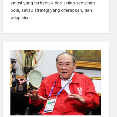
emosi yang terbentuk dari setiap sentuhan
bola, setiap strategi yang diterapkan, dan
wikipedia