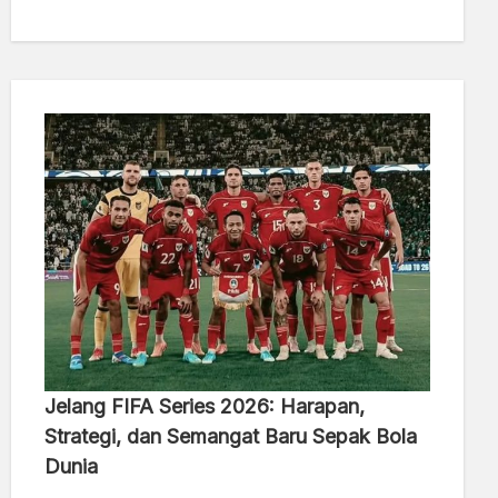
Jelang FIFA Series 2026: Harapan,
Strategi, dan Semangat Baru Sepak Bola
Dunia