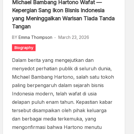
Michael Bambang Hartono Wafat —
Kepergian Sang Ikon Bisnis Indonesia
yang Meninggalkan Warisan Tiada Tanda
Tangan
BY
Emma Thompson
March 23, 2026
Biography
Dalam berita yang mengejutkan dan
menyedot perhatian publik di seluruh dunia,
Michael Bambang Hartono, salah satu tokoh
paling berpengaruh dalam sejarah bisnis
Indonesia modern, telah wafat di usia
delapan puluh enam tahun. Kepastian kabar
tersebut disampaikan oleh pihak keluarga
dan berbagai media terkemuka, yang
mengonfirmasi bahwa Hartono menutu