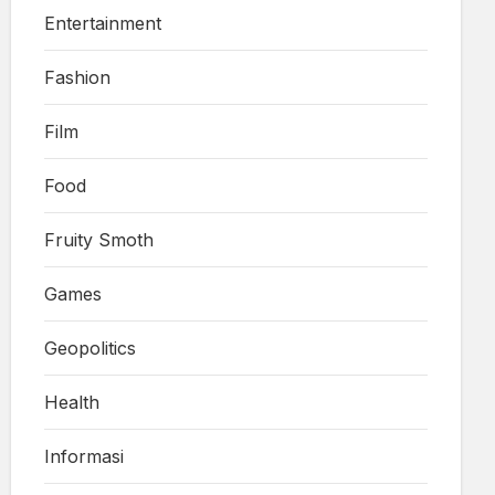
Entertainment
Fashion
Film
Food
Fruity Smoth
Games
Geopolitics
Health
Informasi