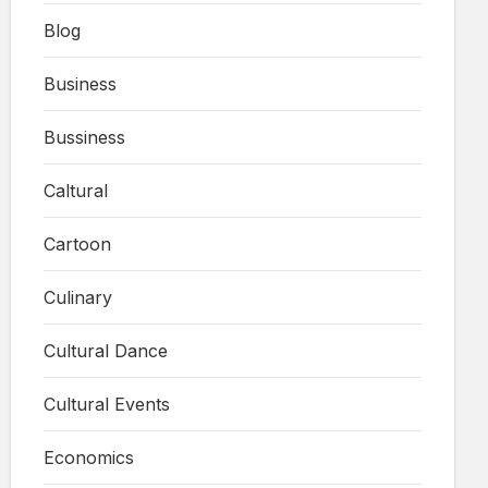
Blog
Business
Bussiness
Caltural
Cartoon
Culinary
Cultural Dance
Cultural Events
Economics