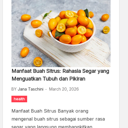
Manfaat Buah Sitrus: Rahasia Segar yang
Menguatkan Tubuh dan Pikiran
BY
Jana Taschini
March 20, 2026
health
Manfaat Buah Sitrus Banyak orang
mengenal buah sitrus sebagai sumber rasa
segar yang langsung membangkitkan