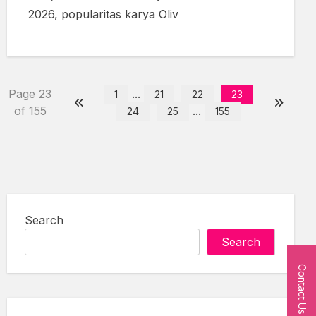
2026, popularitas karya Oliv
Page 23
...
1
21
22
23
of 155
...
24
25
155
Search
Search
Contact Us