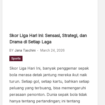
Skor Liga Hari Ini: Sensasi, Strategi, dan
Drama di Setiap Laga
BY
Jana Taschini
March 24, 2026
Sports
Skor Liga Hari Ini, banyak penggemar sepak
bola merasa detak jantung mereka ikut naik
turun. Setiap gol, setiap kartu, bahkan setiap
peluang yang terbuang, bisa memengaruhi
perasaan penonton. Dunia sepak bola tidak
hanya tentang pertandingan; ini tentang