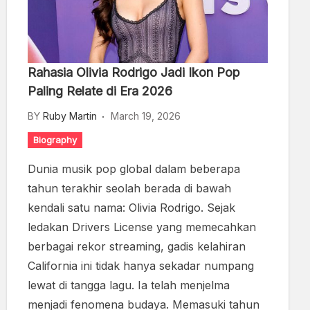
Rahasia Olivia Rodrigo Jadi Ikon Pop
Paling Relate di Era 2026
BY
Ruby Martin
March 19, 2026
Biography
Dunia musik pop global dalam beberapa
tahun terakhir seolah berada di bawah
kendali satu nama: Olivia Rodrigo. Sejak
ledakan Drivers License yang memecahkan
berbagai rekor streaming, gadis kelahiran
California ini tidak hanya sekadar numpang
lewat di tangga lagu. Ia telah menjelma
menjadi fenomena budaya. Memasuki tahun