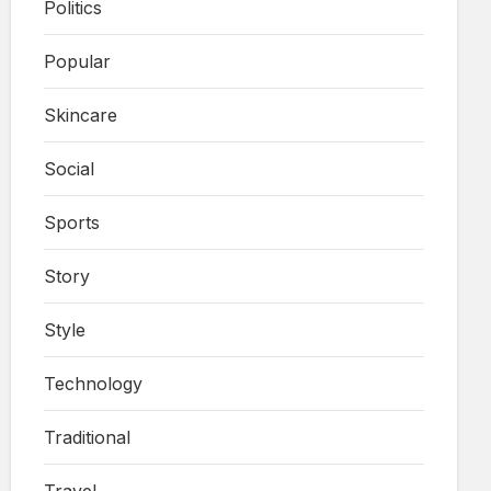
Politics
Popular
Skincare
Social
Sports
Story
Style
Technology
Traditional
Travel