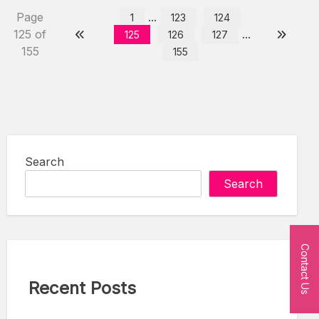
Page
...
1
123
124
125 of
...
125
126
127
155
155
Search
Search
Contact Us
Recent Posts